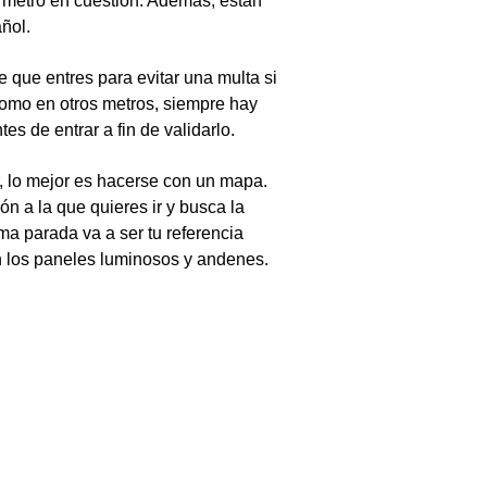
 metro en cuestión. Además, están
ñol.
de que entres para evitar una multa si
como en otros metros, siempre hay
es de entrar a fin de validarlo.
r, lo mejor es hacerse con un mapa.
ón a la que quieres ir y busca la
ima parada va a ser tu referencia
en los paneles luminosos y andenes.